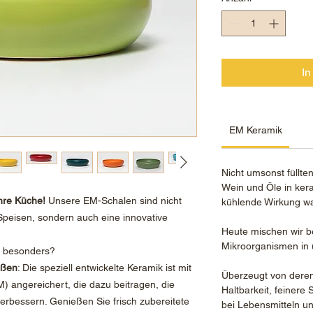
In
EM Keramik
Nicht umsonst füllte
Wein und Öle in ker
Ihre Küche!
Unsere EM-Schalen sind nicht
kühlende Wirkung wa
 Speisen, sondern auch eine innovative
Heute mischen wir b
Mikroorganismen in
 besonders?
eßen
: Die speziell entwickelte Keramik ist mit
Überzeugt von deren 
) angereichert, die dazu beitragen, die
Haltbarkeit, feiner
verbessern. Genießen Sie frisch zubereitete
bei Lebensmitteln un