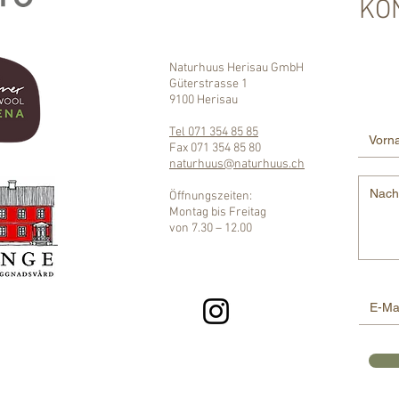
KO
Naturhuus Herisau GmbH
Güterstrasse 1
9100 Herisau
Tel 071 354 85 85
Fax 071 354 85 80
naturhuus@naturhuus.ch​
Öffnungszeiten:
Montag bis Freitag
von 7.30 – 12.00