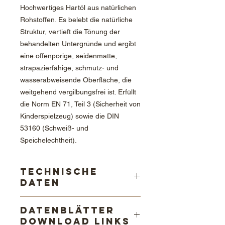
Hochwertiges Hartöl aus natürlichen
Rohstoffen. Es belebt die natürliche
Struktur, vertieft die Tönung der
behandelten Untergründe und ergibt
eine offenporige, seidenmatte,
strapazierfähige, schmutz- und
wasserabweisende Oberfläche, die
weitgehend vergilbungsfrei ist. Erfüllt
die Norm EN 71, Teil 3 (Sicherheit von
Kinderspielzeug) sowie die DIN
53160 (Schweiß- und
Speichelechtheit).
Technische
Daten
Kinderspielzeugnorm
Datenblätter
sehr fleckenbeständig bei
Download Links
schichtbildendem Auftrag