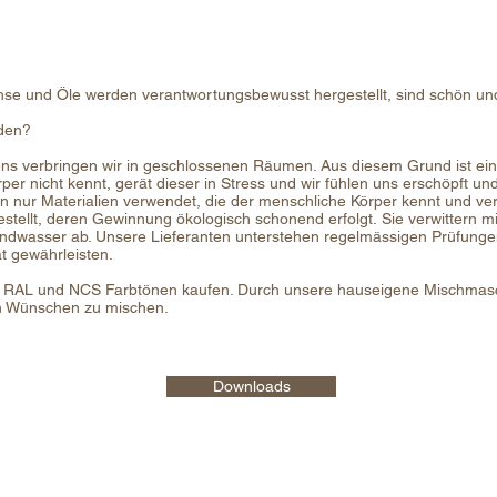
se und Öle werden verantwortungsbewusst hergestellt, sind schön un
nden?
ens verbringen wir in geschlossenen Räumen. Aus diesem Grund ist e
örper nicht kennt, gerät dieser in Stress und wir fühlen uns erschöpft 
 nur Materialien verwendet, die der menschliche Körper kennt und ver
ellt, deren Gewinnung ökologisch schonend erfolgt. Sie verwittern mi
rundwasser ab. Unsere Lieferanten unterstehen regelmässigen Prüfunge
t gewährleisten.
n RAL und NCS Farbtönen kaufen. Durch unsere hauseigene Mischmasch
en Wünschen zu mischen.
Downloads