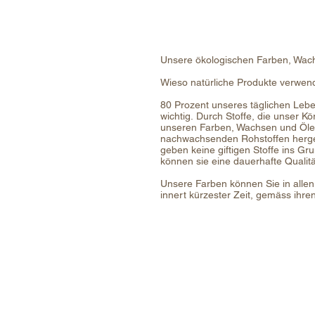
Unsere ökologischen Farben, Wach
Wieso natürliche Produkte verwe
80 Prozent unseres täglichen Leb
wichtig. Durch Stoffe, die unser K
unseren Farben, Wachsen und Ölen
nachwachsenden Rohstoffen hergest
geben keine giftigen Stoffe ins G
können sie eine dauerhafte Qualitä
Unsere Farben können Sie in alle
innert kürzester Zeit, gemäss ihr