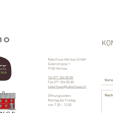
KO
Naturhuus Herisau GmbH
Güterstrasse 1
9100 Herisau
Tel 071 354 85 85
Fax 071 354 85 80
naturhuus@naturhuus.ch​
Öffnungszeiten:
Montag bis Freitag
von 7.30 – 12.00