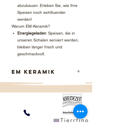
abzubauen. Erleben Sie, wie Ihre
Speisen noch wohltuender
werden!
Warum EM-Keramik?
Energiegeladen
: Speisen, die in
unseren Schalen serviert werden,
bleiben länger frisch und
geschmackvoll.
EM Keramik
Nicht umsonst füllten unsere
Vorfahren Lebensmittel, Wein und Öle
in keramische Gefäße. Haltbarkeit
und kühlende Wirkung waren ihnen
längst bekannt.
Heute mischen wir bei Schaedler
ausgewählte Mikroorganismen in