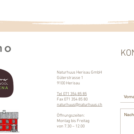
KO
Naturhuus Herisau GmbH
Güterstrasse 1
9100 Herisau
Tel 071 354 85 85
Fax 071 354 85 80
naturhuus@naturhuus.ch​
Öffnungszeiten:
Montag bis Freitag
von 7.30 – 12.00