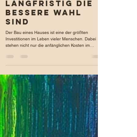
Häuser
langfristig die
bessere Wahl
sind
Der Bau eines Hauses ist eine der größten
Investitionen im Leben vieler Menschen. Dabei
stehen nicht nur die anfänglichen Kosten im
Fokus, sondern auch die langfristigen
Auswirkungen auf die Finanzen, die Gesundheit
und die Umwelt. Baubiologische Häuser bieten
eine interessante Alternative zum konventionellen
Bau. Trotz höherer Anfangsausgaben können sie
über die Jahre günstiger sein und gleichzeitig die
Gesundheit von Bewohnern und Natur fördern.
Dieser Beitrag erklärt, wie