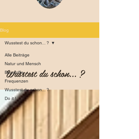
Blog
Wusstest du schon... ?
Alle Beiträge
Natur und Mensch
Wusstest du schon... ?
Baustoffe
Frequenzen
Wusstest du schon... ?
Do it !