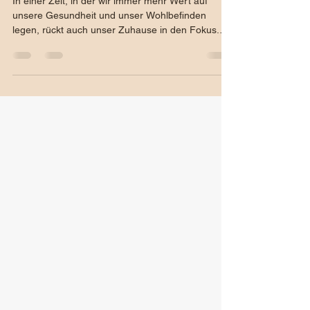
gesundes
Raumklima
In einer Zeit, in der wir immer mehr Wert auf
unsere Gesundheit und unser Wohlbefinden
legen, rückt auch unser Zuhause in den Fokus.
Die Luft, die wir in unseren Innenräumen atmen,
spielt dabei eine entscheidende Rolle. Wussten
Sie, dass herkömmliche Farben und Putze oft
flüchtige organische Verbindungen (VOCs) und
andere Chemikalien enthalten können, die die
Raumluft belasten? Eine gesunde Alternative
bieten natürliche Farben, Pigmente und Putze.
Was sind natürliche Farben u